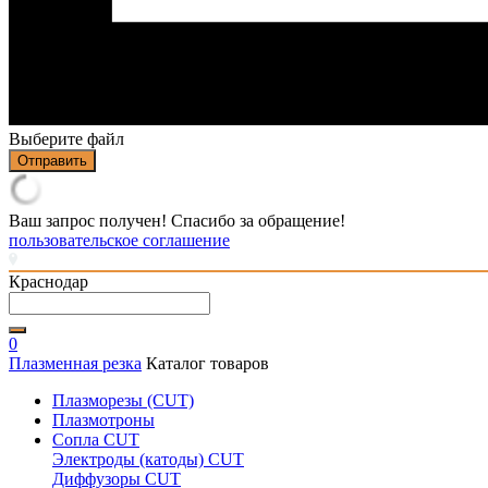
Выберите файл
Отправить
Ваш запрос получен! Спасибо за обращение!
пользовательское соглашение
Краснодар
0
Плазменная резка
Каталог товаров
Плазморезы (CUT)
Плазмотроны
Сопла CUT
Электроды (катоды) CUT
Диффузоры CUT