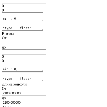
0
0
Высота
От
до
0
0
Длина консоли
От
до