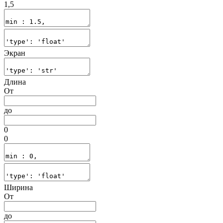
1,5
Экран
Длина
От
до
0
0
Ширина
От
до