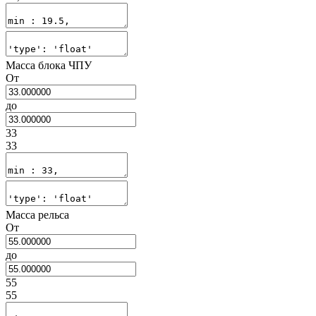
Масса блока ЧПУ
От
до
33
33
Масса рельса
От
до
55
55