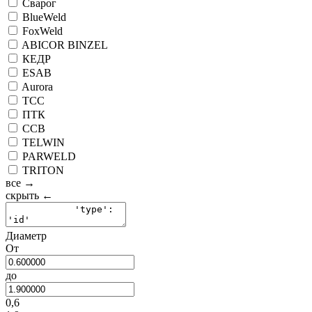
Сварог
BlueWeld
FoxWeld
ABICOR BINZEL
КЕДР
ESAB
Aurora
ТСС
ПТК
ССВ
TELWIN
PARWELD
TRITON
все →
скрыть ←
Диаметр
От
до
0,6