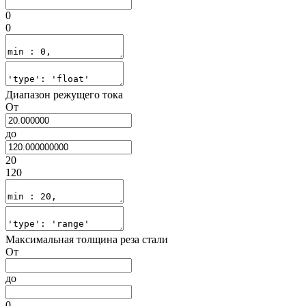
0
0
Диапазон режущего тока
От
до
20
120
Максимальная толщина реза стали
От
до
0